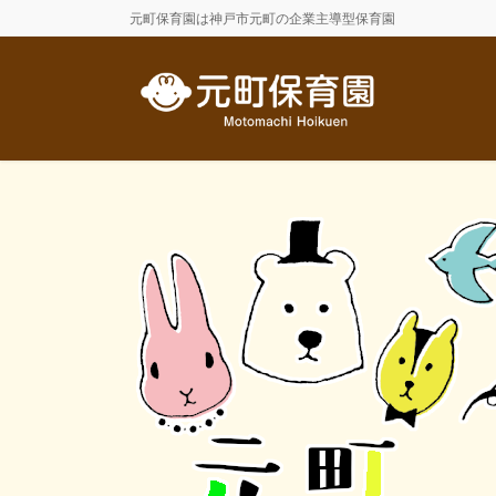
コ
ナ
元町保育園は神戸市元町の企業主導型保育園
ン
ビ
テ
ゲ
ン
ー
ツ
シ
に
ョ
移
ン
動
に
移
動